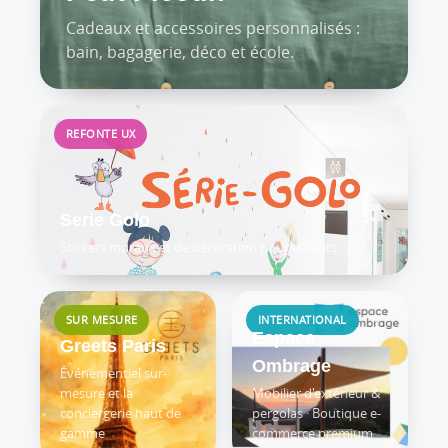
Cadeaux et accessoires personnalisés :
bain, bagagerie, déco et école.
REFONTE UX
Serie Golo
Stickers muraux et de décoration pour enfants
SUR MESURE
INTERNATIONAL
Espace
Greets Paris
Ombrage
Événementiel sur-
mesure et la
Mobilier d'extérieur &
conciergerie haut de
pergolas · Boutique e-
gamme
commerce premium