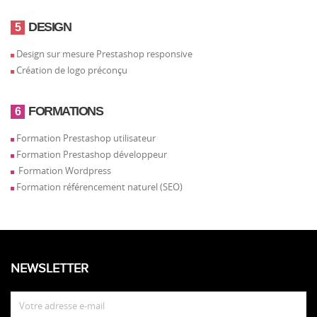
DESIGN
5
Design sur mesure Prestashop responsive
Création de logo préconçu
FORMATIONS
6
Formation Prestashop utilisateur
Formation Prestashop développeur
Formation Wordpress
Formation référencement naturel (SEO)
NEWSLETTER